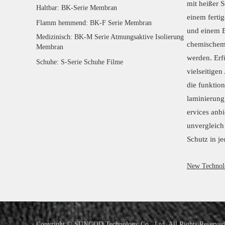
mit heißer 
Haltbar: BK-Serie Membran
einem ferti
Flamm hemmend: BK-F Serie Membran
und einem B
Medizinisch: BK-M Serie Atmungsaktive Isolierung
chemischem 
Membran
werden. Erfü
Schuhe: S-Serie Schuhe Filme
vielseitige
die funktion
laminierung
ervices anbi
unvergleich
Schutz in j
New Technol
Copyright ©
SUNGOD Technology Co., Ltd.
All Rights Reserved