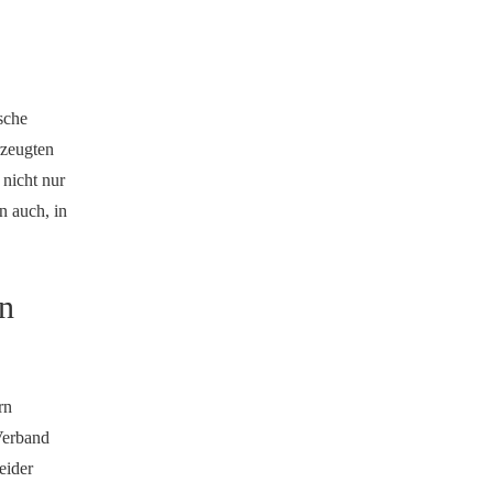
sche
rzeugten
 nicht nur
n auch, in
en
rn
Verband
eider