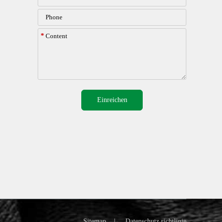
*
Einreichen
Sitemap
|
Datenschutz richtlinie