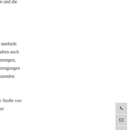
en und die
 tandards
ondern auch
derungen,
strengungen
cknenden
 Stoffe vor:
er