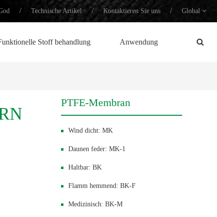
/
/
/
God
Technische Artikel
Kontaktieren Sie uns
Global
Funktionelle Stoff behandlung
Anwendung
PTFE-Membran
ERN
Wind dicht: MK
Daunen feder: MK-1
Haltbar: BK
Flamm hemmend: BK-F
Medizinisch: BK-M