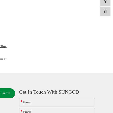
Klima
um zu
Get In Touch With SUNGOD
Search
*
*