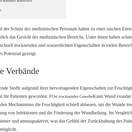
 Patienten komforts
s
 der Schutz des medizinischen Personals haben zu einer raschen Entw
hlich das Gesicht des medizinischen Bereichs. Unter ihnen haben schne
 schnell trocknenden und wasserdichten Eigenschaften in vielen Bereic
 Potenzial gezeigt.
he Verbände
ende Stoffe aufgrund ihrer hervorragenden Eigenschaften zur Feuchtigk
l für Patienten geworden. F
Kann Wund exsudat 
Ost trocknendes Gewebe
enden Mechanismus die Feuchtigkeit schnell ablassen, um die Wunde tr
derung von Infektionen und die Förderung der Wundheilung. Im Vergleic
ünner und atmungsaktiver, was das Gefühl der Zurückhaltung des Pati
rmöglicht.