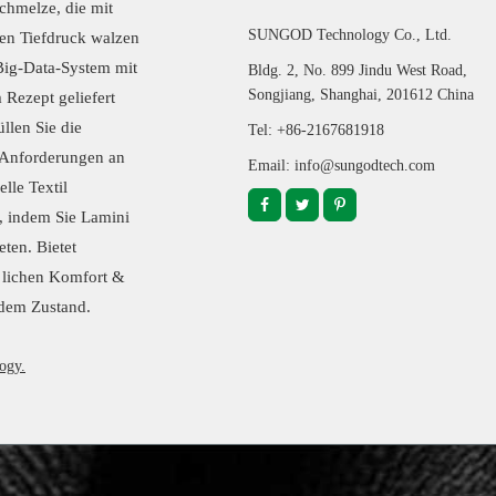
Schmelze, die mit
SUNGOD Technology Co., Ltd.
gen Tiefdruck walzen
ig-Data-System mit
Bldg. 2, No. 899 Jindu West Road,
Songjiang, Shanghai, 201612 China
Rezept geliefert
llen Sie die
Tel: +86-2167681918
n Anforderungen an
Email: info@sungodtech.com
elle Textil
, indem Sie Lamini
eten. Bietet
 lichen Komfort &
edem Zustand.
ogy.
.