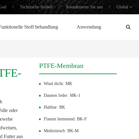
/
/
/
God
Technische Artikel
Kontaktieren Sie uns
Global
Funktionelle Stoff behandlung
Anwendung
PTFE-Membran
TFE-
Wind dicht: MK
Daunen feder: MK-1
ch
Haltbar: BK
olle oder
Gewebe
Flamm hemmend: BK-F
ufweisen,
Medizinisch: BK-M
d Futter aus