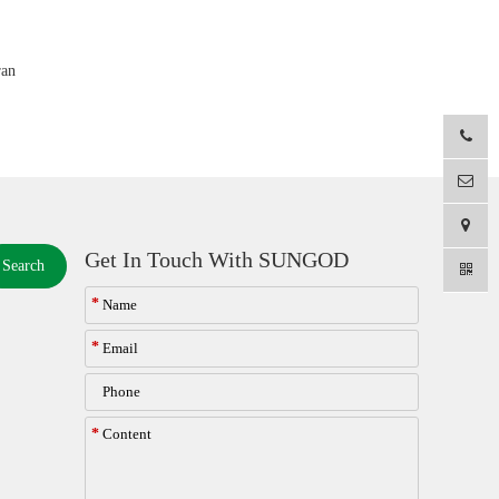
ran
Get In Touch With SUNGOD
Search
*
*
*