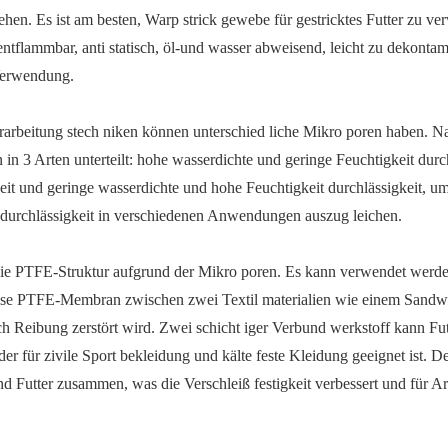
hen. Es ist am besten, Warp strick gewebe für gestricktes Futter zu v
ntflammbar, anti statisch, öl-und wasser abweisend, leicht zu dekonta
Verwendung.
rarbeitung stech niken können unterschied liche Mikro poren haben. N
3 Arten unterteilt: hohe wasserdichte und geringe Feuchtigkeit durch
keit und geringe wasserdichte und hohe Feuchtigkeit durchlässigkeit, u
 durchlässigkeit in verschiedenen Anwendungen auszug leichen.
ie PTFE-Struktur aufgrund der Mikro poren. Es kann verwendet werde
röse PTFE-Membran zwischen zwei Textil materialien wie einem Sandw
ch Reibung zerstört wird. Zwei schicht iger Verbund werkstoff kann Fu
 für zivile Sport bekleidung und kälte feste Kleidung geeignet ist. De
nd Futter zusammen, was die Verschleiß festigkeit verbessert und für 