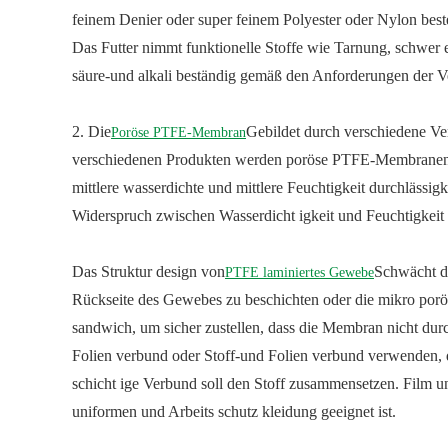
feinem Denier oder super feinem Polyester oder Nylon beste
Das Futter nimmt funktionelle Stoffe wie Tarnung, schwer e
säure-und alkali beständig gemäß den Anforderungen der 
2. Die
Gebildet durch verschiedene Ve
Poröse PTFE-Membran
verschiedenen Produkten werden poröse PTFE-Membranen in 
mittlere wasserdichte und mittlere Feuchtigkeit durchlässig
Widerspruch zwischen Wasserdicht igkeit und Feuchtigkeit
Das Struktur design von
Schwächt d
PTFE laminiertes Gewebe
Rückseite des Gewebes zu beschichten oder die mikro po
sandwich, um sicher zustellen, dass die Membran nicht dur
Folien verbund oder Stoff-und Folien verbund verwenden, der
schicht ige Verbund soll den Stoff zusammensetzen. Film u
uniformen und Arbeits schutz kleidung geeignet ist.