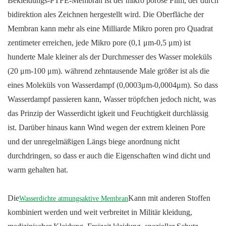
Bekleidungs-PTFE-Membran ist der mikro poröse Film, der durch
bidirektion ales Zeichnen hergestellt wird. Die Oberfläche der
Membran kann mehr als eine Milliarde Mikro poren pro Quadrat
zentimeter erreichen, jede Mikro pore (0,1 μm-0,5 μm) ist
hunderte Male kleiner als der Durchmesser des Wasser moleküls
(20 μm-100 μm). während zehntausende Male größer ist als die
eines Moleküls von Wasserdampf (0,0003μm-0,0004μm). So dass
Wasserdampf passieren kann, Wasser tröpfchen jedoch nicht, was
das Prinzip der Wasserdicht igkeit und Feuchtigkeit durchlässig
ist. Darüber hinaus kann Wind wegen der extrem kleinen Pore
und der unregelmäßigen Längs biege anordnung nicht
durchdringen, so dass er auch die Eigenschaften wind dicht und
warm gehalten hat.
Die
Kann mit anderen Stoffen
Wasserdichte atmungsaktive Membran
kombiniert werden und weit verbreitet in Militär kleidung,